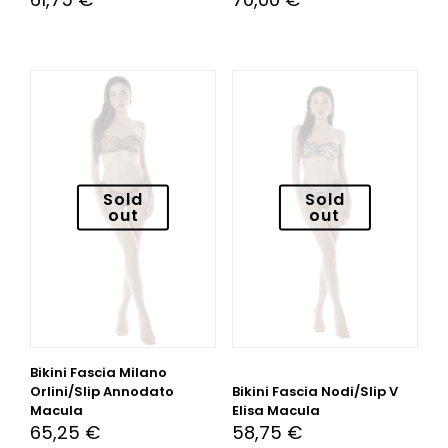
Sold
Sold
out
out
Bikini Fascia Milano
Orlini/Slip Annodato
Bikini Fascia Nodi/Slip V
Macula
Elisa Macula
65,25
€
58,75
€