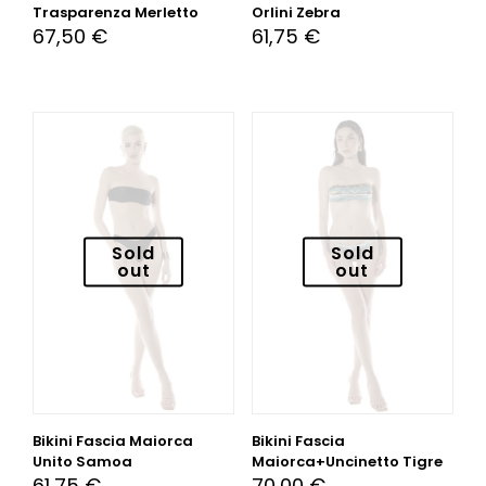
Trasparenza Merletto
Orlini Zebra
67,50
€
61,75
€
Sold
Sold
out
out
Bikini Fascia Maiorca
Bikini Fascia
Unito Samoa
Maiorca+Uncinetto Tigre
61,75
€
70,00
€