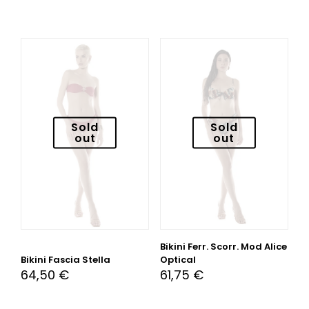
Sold
Sold
out
out
Bikini Ferr. Scorr. Mod Alice
Bikini Fascia Stella
Optical
64,50
€
61,75
€