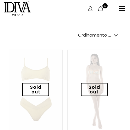
0
Sold
Sold
out
out