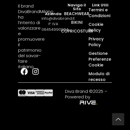
Naviga il
Link Utili
Il brand
Sito
Termini e
DivaBrandMilano
BEACHWEAR
Azienda
Condizioni
ha
info@divabrand.it
l’intento di
BIKINI
P. IVA
Cookie
valorizzare
08454990964
Policy
COPRICOSTUMI
e
promuovere
Privacy
il
Policy
patrimonio
Gestione
del savoir-
Preferenze
faire
Cookie
italiano.
Modulo di
recesso
Diva Brand ©2025 –
Powered by