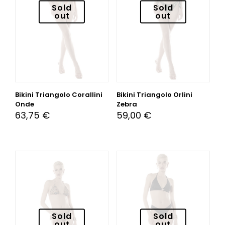
Sold
Sold
out
out
Bikini Triangolo Corallini
Bikini Triangolo Orlini
Onde
Zebra
63,75
€
59,00
€
Sold
Sold
out
out