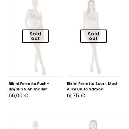
Sold
Sold
out
out
Bikini Ferretto Push-
Bikini Ferretto Scorr. Mod
Up/Slip V Animalier
Alice Unito Samoa
66,00
€
61,75
€