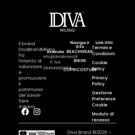
Naviga il
Link Utili
Il brand
Sito
Termini e
DivaBrandMilano
BEACHWEAR
Azienda
Condizioni
ha
info@divabrand.it
l’intento di
BIKINI
P. IVA
Cookie
valorizzare
08454990964
Policy
COPRICOSTUMI
e
promuovere
Privacy
il
Policy
patrimonio
Gestione
del savoir-
Preferenze
faire
Cookie
italiano.
Modulo di
recesso
Diva Brand ©2025 –