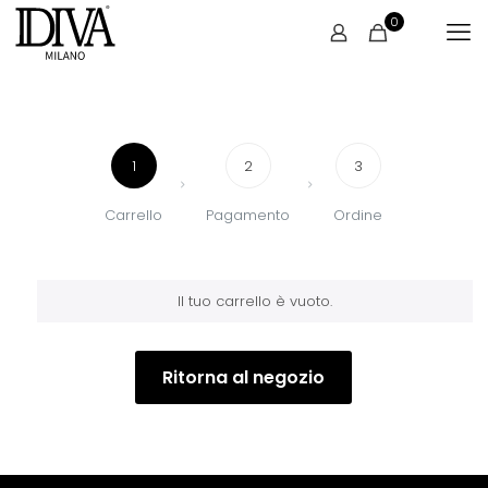
0
1
2
3
Carrello
Pagamento
Ordine
Il tuo carrello è vuoto.
Ritorna al negozio