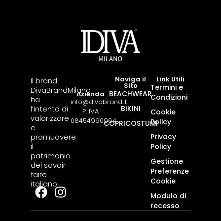
Naviga il
Link Utili
Il brand
Sito
Termini e
DivaBrandMilano
BEACHWEAR
Azienda
Condizioni
ha
info@divabrand.it
l’intento di
BIKINI
P. IVA
Cookie
valorizzare
08454990964
Policy
COPRICOSTUMI
e
promuovere
Privacy
il
Policy
patrimonio
Gestione
del savoir-
Preferenze
faire
Cookie
italiano.
Modulo di
recesso