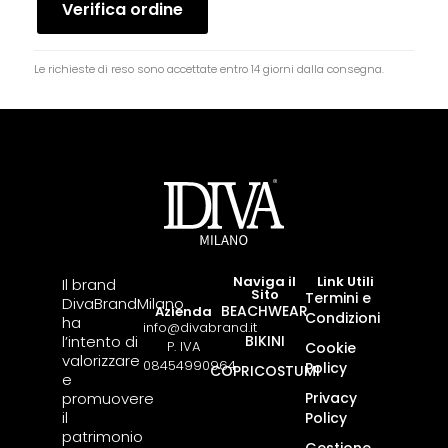
Verifica ordine
Le richieste di reso sono accettate entro 14 giorni dalla consegna.
Naviga il
Link Utili
Il brand
Sito
Termini e
DivaBrandMilano
BEACHWEAR
Azienda
Condizioni
ha
info@divabrand.it
l’intento di
BIKINI
P. IVA
Cookie
valorizzare
08454990964
Policy
COPRICOSTUMI
e
promuovere
Privacy
il
Policy
patrimonio
Gestione