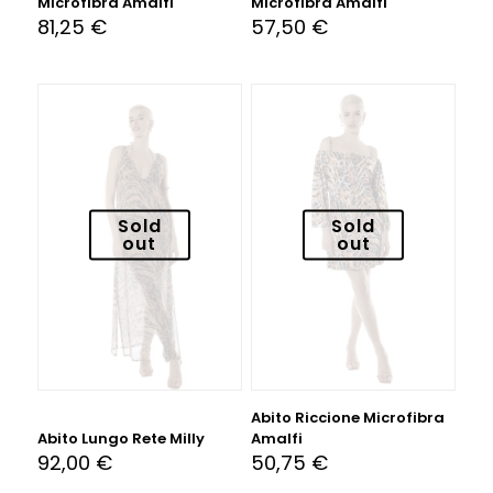
Microfibra Amalfi
Microfibra Amalfi
81,25
€
57,50
€
Sold
Sold
out
out
Abito Riccione Microfibra
Abito Lungo Rete Milly
Amalfi
92,00
€
50,75
€