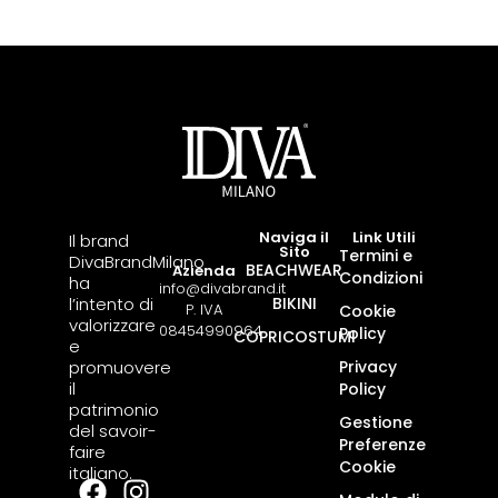
Naviga il
Link Utili
Il brand
Sito
Termini e
DivaBrandMilano
BEACHWEAR
Azienda
Condizioni
ha
info@divabrand.it
l’intento di
BIKINI
P. IVA
Cookie
valorizzare
08454990964
Policy
COPRICOSTUMI
e
promuovere
Privacy
il
Policy
patrimonio
Gestione
del savoir-
Preferenze
faire
Cookie
italiano.