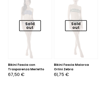
Sold
Sold
out
out
Bikini Fascia con
Bikini Fascia Maiorca
Trasparenza Merletto
Orlini Zebra
67,50
€
61,75
€