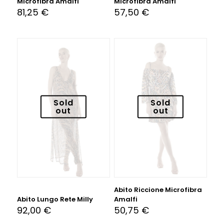
Microfibra Amalfi
Microfibra Amalfi
81,25
€
57,50
€
Sold
Sold
out
out
Abito Riccione Microfibra
Abito Lungo Rete Milly
Amalfi
92,00
€
50,75
€