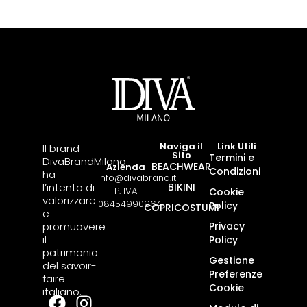
Naviga il
Link Utili
Il brand
Sito
Termini e
DivaBrandMilano
BEACHWEAR
Azienda
Condizioni
ha
info@divabrand.it
l’intento di
BIKINI
P. IVA
Cookie
valorizzare
08454990964
Policy
COPRICOSTUMI
e
promuovere
Privacy
il
Policy
patrimonio
Gestione
del savoir-
Preferenze
faire
Cookie
italiano.