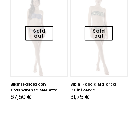
Sold
Sold
out
out
Bikini Fascia con
Bikini Fascia Maiorca
Trasparenza Merletto
Orlini Zebra
67,50
€
61,75
€