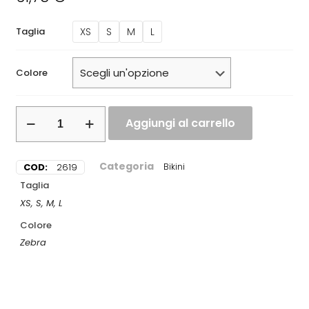
XS
S
M
L
Taglia
Colore
Aggiungi al carrello
Categoria
COD:
2619
Bikini
Taglia
XS, S, M, L
Colore
Zebra