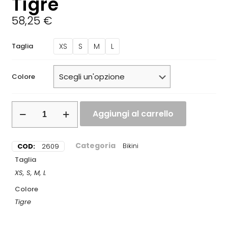
Tigre
58,25
€
XS
S
M
L
Taglia
Colore
Aggiungi al carrello
Categoria
COD:
2609
Bikini
Taglia
XS, S, M, L
Colore
Tigre