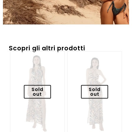
Scopri gli altri prodotti
Sold
Sold
out
out