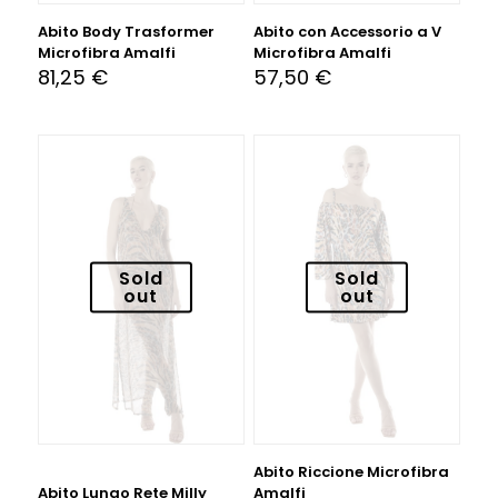
Abito Body Trasformer
Abito con Accessorio a V
Microfibra Amalfi
Microfibra Amalfi
81,25
€
57,50
€
Sold
Sold
out
out
Abito Riccione Microfibra
Abito Lungo Rete Milly
Amalfi