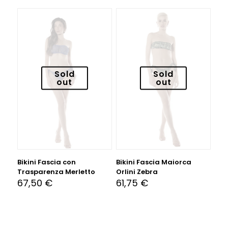
Sold
Sold
out
out
Bikini Fascia con
Bikini Fascia Maiorca
Trasparenza Merletto
Orlini Zebra
67,50
€
61,75
€