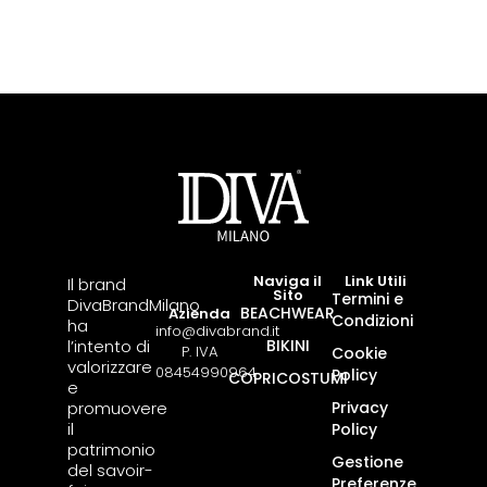
Naviga il
Link Utili
Il brand
Sito
Termini e
DivaBrandMilano
BEACHWEAR
Azienda
Condizioni
ha
info@divabrand.it
l’intento di
BIKINI
P. IVA
Cookie
valorizzare
08454990964
Policy
COPRICOSTUMI
e
promuovere
Privacy
il
Policy
patrimonio
Gestione
del savoir-
Preferenze