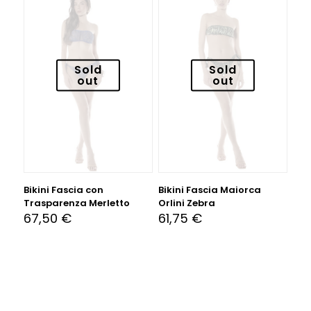
Sold
Sold
out
out
Bikini Fascia con
Bikini Fascia Maiorca
Trasparenza Merletto
Orlini Zebra
67,50
€
61,75
€