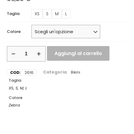
XS
S
M
L
Taglia
Colore
Aggiungi al carrello
Categoria
COD:
2616
Bikini
Taglia
XS, S, M, L
Colore
Zebra