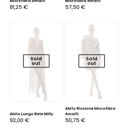
Microfibra Amalfi
Microfibra Amalfi
81,25
€
57,50
€
Sold
Sold
out
out
Abito Riccione Microfibra
Abito Lungo Rete Milly
Amalfi
92,00
€
50,75
€