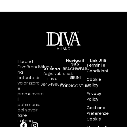
Naviga il
Link Utili
Il brand
Sito
Termini e
DivaBrandMilano
BEACHWEAR
Azienda
Condizioni
ha
info@divabrand.it
l’intento di
BIKINI
P. IVA
Cookie
valorizzare
08454990964
Policy
COPRICOSTUMI
e
promuovere
Privacy
il
Policy
patrimonio
Gestione
del savoir-
Preferenze
faire
Cookie
italiano.