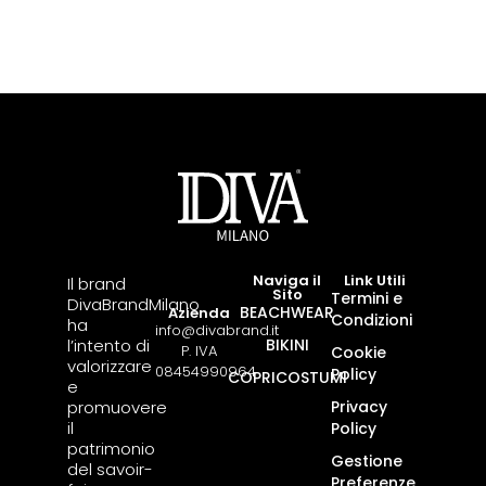
Naviga il
Link Utili
Il brand
Sito
Termini e
DivaBrandMilano
BEACHWEAR
Azienda
Condizioni
ha
info@divabrand.it
l’intento di
BIKINI
P. IVA
Cookie
valorizzare
08454990964
Policy
COPRICOSTUMI
e
promuovere
Privacy
il
Policy
patrimonio
Gestione
del savoir-
Preferenze