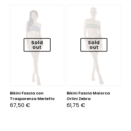
Sold
Sold
out
out
Bikini Fascia con
Bikini Fascia Maiorca
Trasparenza Merletto
Orlini Zebra
67,50
€
61,75
€