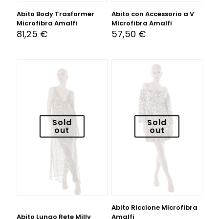
Abito Body Trasformer
Abito con Accessorio a V
Microfibra Amalfi
Microfibra Amalfi
81,25
€
57,50
€
Sold
Sold
out
out
Abito Riccione Microfibra
Abito Lungo Rete Milly
Amalfi