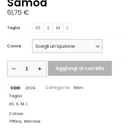
Samoa
61,75
€
XS
S
M
L
Taglia
Colore
Aggiungi al carrello
Categoria
COD:
2639
Bikini
Taglia
XS, S, M, L
Colore
Tiffany, Marrone