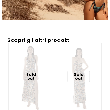
Scopri gli altri prodotti
Sold
Sold
out
out