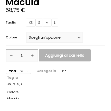
Macula
58,75
€
XS
S
M
L
Taglia
Colore
Aggiungi al carrello
Categoria
COD:
2603
Bikini
Taglia
XS, S, M, L
Colore
Macula