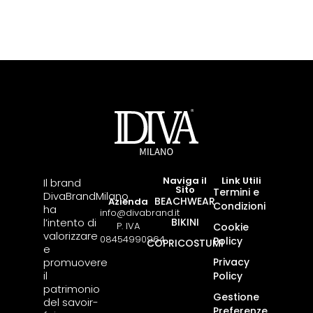
Naviga il
Link Utili
Il brand
Sito
Termini e
DivaBrandMilano
BEACHWEAR
Azienda
Condizioni
ha
info@divabrand.it
l’intento di
BIKINI
P. IVA
Cookie
valorizzare
08454990964
Policy
COPRICOSTUMI
e
promuovere
Privacy
il
Policy
patrimonio
Gestione
del savoir-
Preferenze