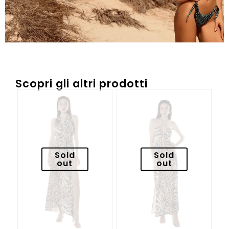
Scopri gli altri prodotti
Sold
Sold
out
out