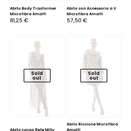
Abito Body Trasformer
Abito con Accessorio a V
Microfibra Amalfi
Microfibra Amalfi
81,25
€
57,50
€
Sold
Sold
out
out
Abito Riccione Microfibra
Abito Lungo Rete Milly
Amalfi