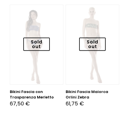
Sold
Sold
out
out
Bikini Fascia con
Bikini Fascia Maiorca
Trasparenza Merletto
Orlini Zebra
67,50
€
61,75
€