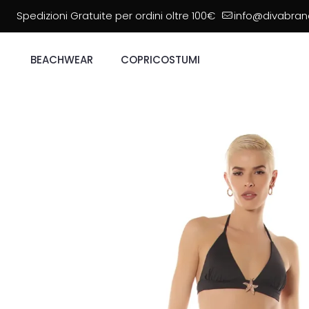
Spedizioni Gratuite per ordini oltre 100€
info@divabrand
BEACHWEAR
COPRICOSTUMI