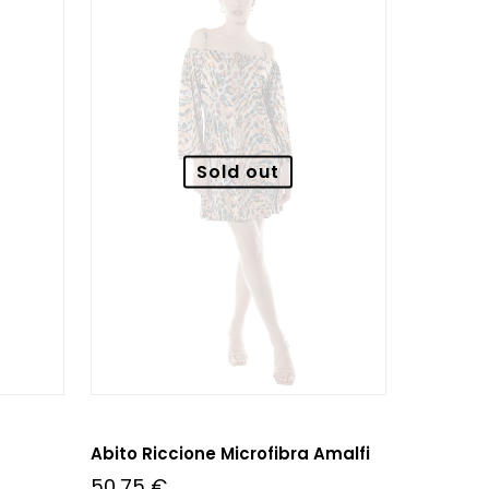
Sold out
Abito Riccione Microfibra Amalfi
50,75
€