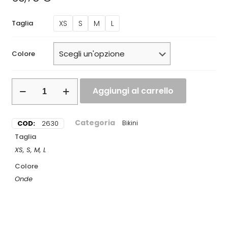
XS
S
M
L
Taglia
Colore
Aggiungi al carrello
Categoria
COD:
2630
Bikini
Taglia
XS, S, M, L
Colore
Onde