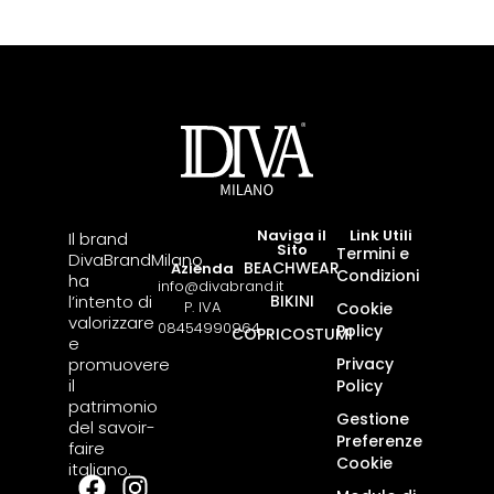
Naviga il
Link Utili
Il brand
Sito
Termini e
DivaBrandMilano
BEACHWEAR
Azienda
Condizioni
ha
info@divabrand.it
l’intento di
BIKINI
P. IVA
Cookie
valorizzare
08454990964
Policy
COPRICOSTUMI
e
promuovere
Privacy
il
Policy
patrimonio
Gestione
del savoir-
Preferenze
faire
Cookie
italiano.