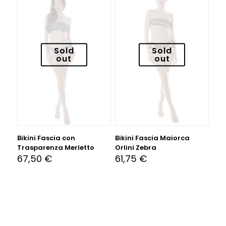
Sold
Sold
out
out
Bikini Fascia con
Bikini Fascia Maiorca
Trasparenza Merletto
Orlini Zebra
67,50
€
61,75
€