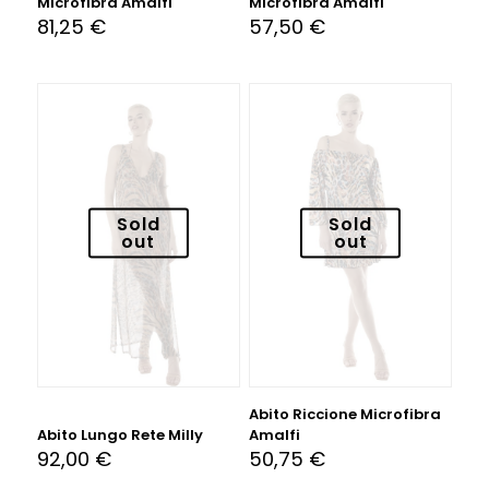
Microfibra Amalfi
Microfibra Amalfi
81,25
€
57,50
€
Sold
Sold
out
out
Abito Riccione Microfibra
Abito Lungo Rete Milly
Amalfi
92,00
€
50,75
€