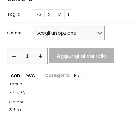
XS
S
M
L
Taglia
Colore
Aggiungi al carrello
Categoria
COD:
2618
Bikini
Taglia
XS, S, M, L
Colore
Zebra