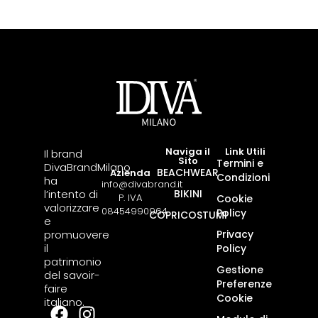
Naviga il
Link Utili
Il brand
Sito
Termini e
DivaBrandMilano
BEACHWEAR
Azienda
Condizioni
ha
info@divabrand.it
l’intento di
BIKINI
P. IVA
Cookie
valorizzare
08454990964
Policy
COPRICOSTUMI
e
promuovere
Privacy
il
Policy
patrimonio
Gestione
del savoir-
Preferenze
faire
Cookie
italiano.