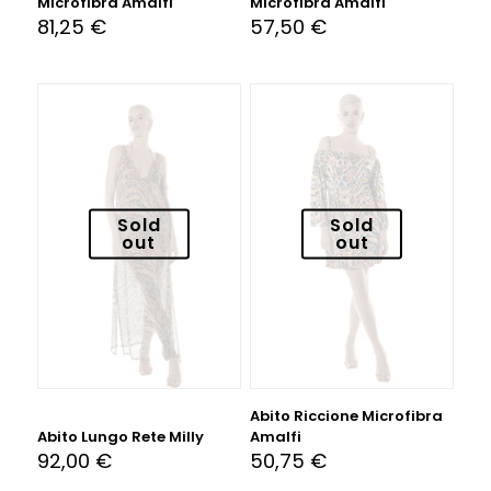
Microfibra Amalfi
Microfibra Amalfi
81,25
€
57,50
€
Sold
Sold
out
out
Abito Riccione Microfibra
Abito Lungo Rete Milly
Amalfi
92,00
€
50,75
€