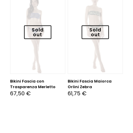
Sold
Sold
out
out
Bikini Fascia con
Bikini Fascia Maiorca
Trasparenza Merletto
Orlini Zebra
67,50
€
61,75
€