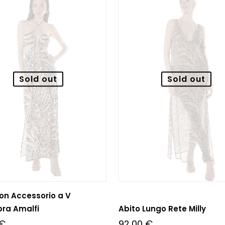
Sold out
Sold out
on Accessorio a V
bra Amalfi
Abito Lungo Rete Milly
€
92,00
€