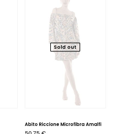
Sold out
Abito Riccione Microfibra Amalfi
50,75
€