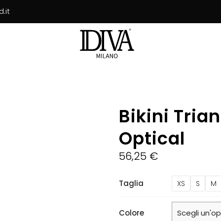
.it
Bikini Tria
Optical
56,25
€
Taglia
XS
S
M
Colore