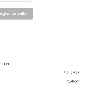
gi al carrello
Bikini
XS, S, M, L
Optical