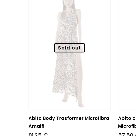
Sold out
Abito Body Trasformer Microfibra
Abito c
Amalfi
Microfi
81,25
€
57,50