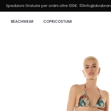
Spedizioni Gratuite per ordini oltre 100€
info@divabrand
BEACHWEAR
COPRICOSTUMI