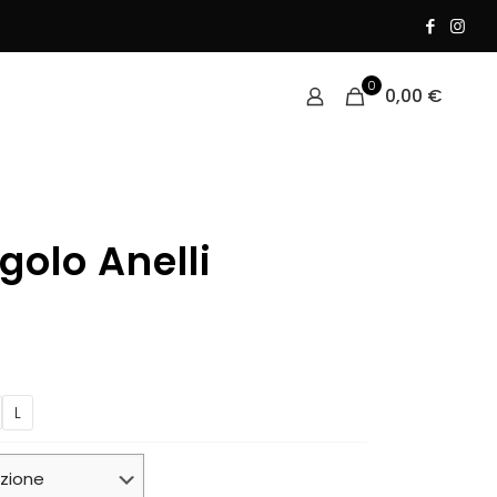
0
0,00
€
ngolo Anelli
L