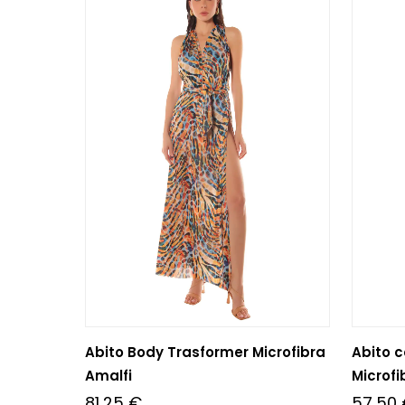
Abito Body Trasformer Microfibra
Abito c
Amalfi
Microfi
81,25
€
57,50