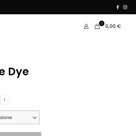
0
0,00
€
ie Dye
L