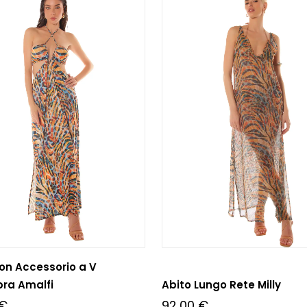
on Accessorio a V
bra Amalfi
Abito Lungo Rete Milly
€
92,00
€