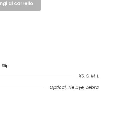
gi al carrello
Slip
XS, S, M, L
Optical, Tie Dye, Zebra