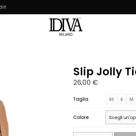
.it
Slip Jolly T
26,00
€
Taglia
XS
S
M
Colore