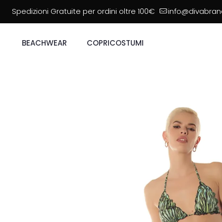
Spedizioni Gratuite per ordini oltre 100€
info@divabrand
BEACHWEAR
COPRICOSTUMI