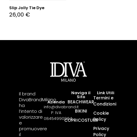
Slip Jolly Tie Dye
26,00
€
Naviga il
Link Utili
Il brand
Sito
Termini e
DivaBrandMilano
BEACHWEAR
Azienda
Condizioni
ha
info@divabrand.it
l’intento di
BIKINI
P. IVA
Cookie
valorizzare
08454990964
Policy
COPRICOSTUMI
e
promuovere
Privacy
il
Policy