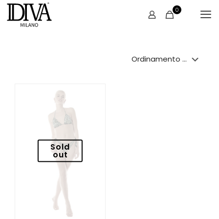
0
Sold
out