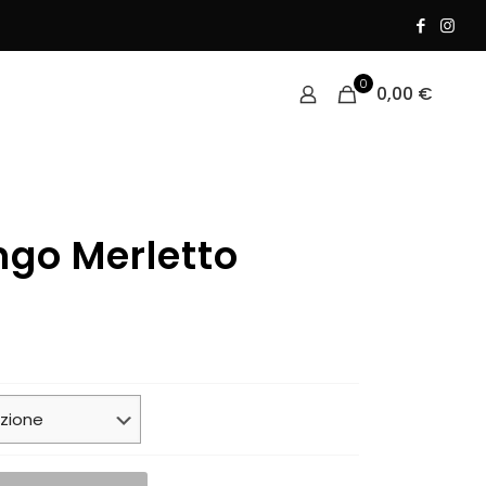
0
0,00
€
go Merletto