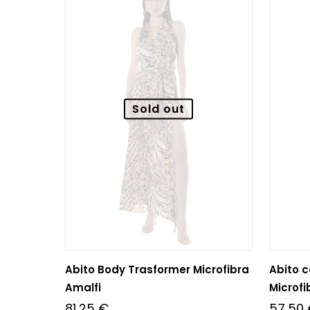
Sold out
Abito Body Trasformer Microfibra
Abito c
Amalfi
Microfi
81,25
€
57,50