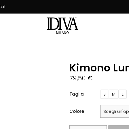
.it
Kimono Lun
79,50
€
Taglia
S
M
L
Colore