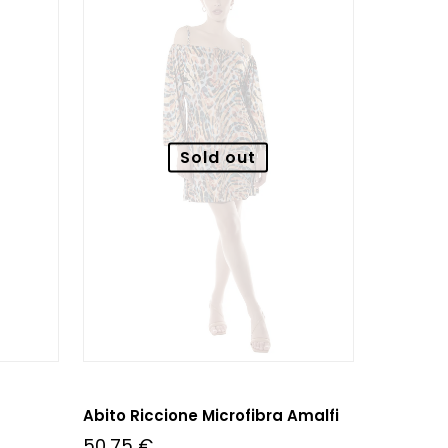
Sold out
Abito Riccione Microfibra Amalfi
50,75
€