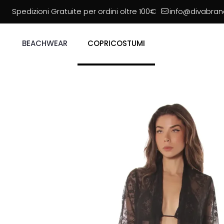
Spedizioni Gratuite per ordini oltre 100€
info@divabrand
BEACHWEAR
COPRICOSTUMI