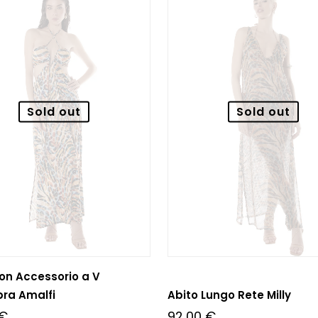
Sold out
Sold out
on Accessorio a V
bra Amalfi
Abito Lungo Rete Milly
€
92,00
€