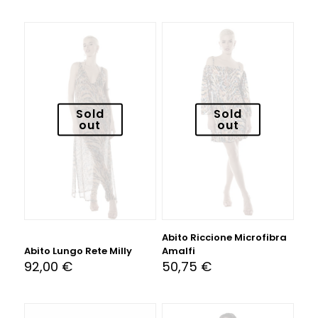
Sold
Sold
out
out
Abito Riccione Microfibra
Abito Lungo Rete Milly
Amalfi
92,00
€
50,75
€