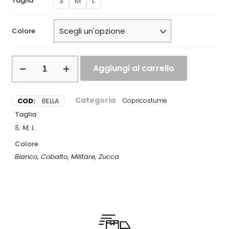
S
M
L
Taglia
Colore
Aggiungi al carrello
Categoria
COD:
BELLA
Copricostume
Taglia
S, M, L
Colore
Bianco, Cobalto, Militare, Zucca