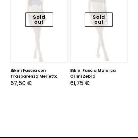
Sold
Sold
out
out
Bikini Fascia con
Bikini Fascia Maiorca
Trasparenza Merletto
Orlini Zebra
67,50
€
61,75
€