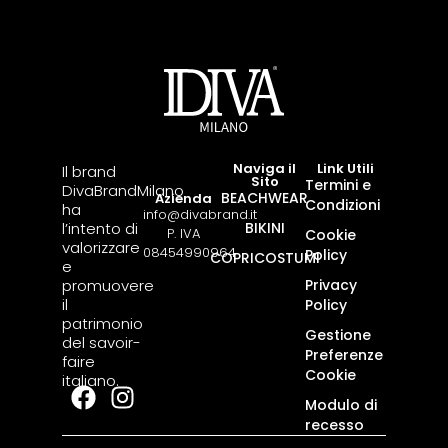
Naviga il
Link Utili
Il brand
Sito
Termini e
DivaBrandMilano
BEACHWEAR
Azienda
Condizioni
ha
info@divabrand.it
l’intento di
BIKINI
P. IVA
Cookie
valorizzare
08454990964
Policy
COPRICOSTUMI
e
promuovere
Privacy
il
Policy
patrimonio
Gestione
del savoir-
Preferenze
faire
Cookie
italiano.
Modulo di
recesso