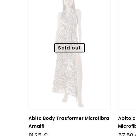
Sold out
Abito Body Trasformer Microfibra
Abito c
Amalfi
Microfi
81,25
€
57,50