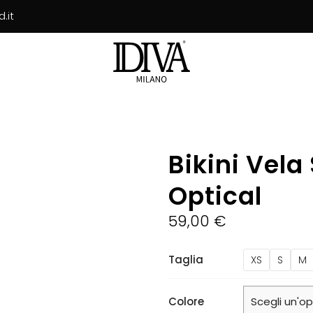
.it
Bikini Vela
Optical
59,00
€
Taglia
XS
S
M
Colore