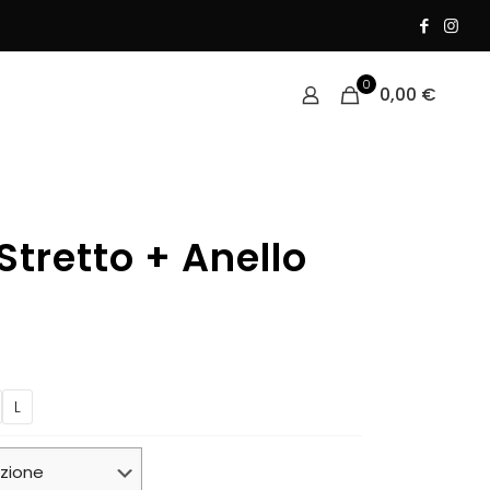
0
0,00
€
 Stretto + Anello
L