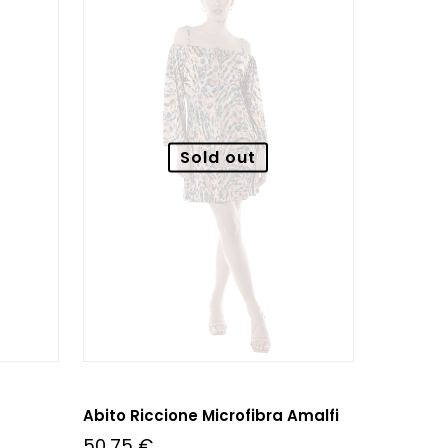
Sold out
Abito Riccione Microfibra Amalfi
50,75
€