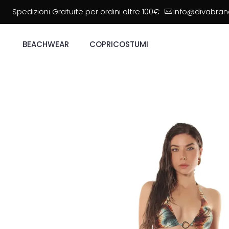
Spedizioni Gratuite per ordini oltre 100€
info@divabrand
BEACHWEAR
COPRICOSTUMI