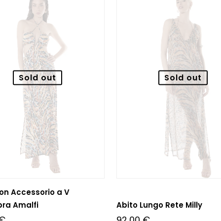
Sold out
Sold out
on Accessorio a V
bra Amalfi
Abito Lungo Rete Milly
€
92,00
€