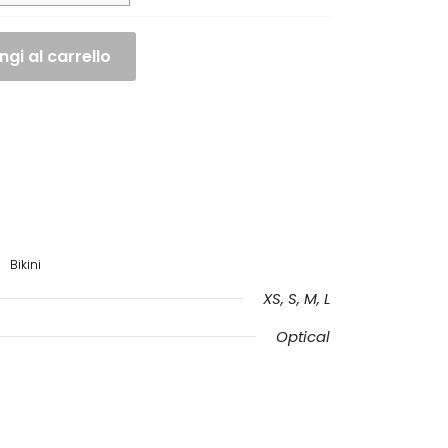
gi al carrello
Bikini
XS, S, M, L
Optical