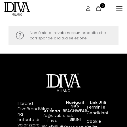
0
Non è stato trovato nessun prodotto che
corrisponde alla tua selezione.
Naviga il
Link Utili
Il brand
Sito
Termini e
DivaBrandMilano
BEACHWEAR
Azienda
Condizioni
ha
info@divabrand.it
l’intento di
BIKINI
P. IVA
Cookie
valorizzare
08454990964
Policy